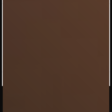
Le menu des fêtes
vient d'arriver chez
L'ovale
Découvrir les menus
Ne plus afficher ce message