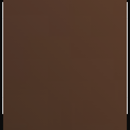
×
J.M.J Brasserie l'ovale
Le menu des fêtes
vient d'arriver chez
L'ovale
Découvrir les menus
Ne plus afficher ce message