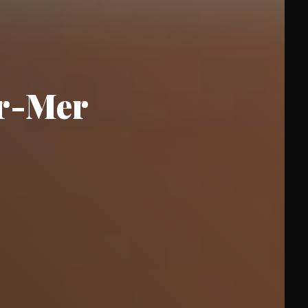
ur-Mer
×