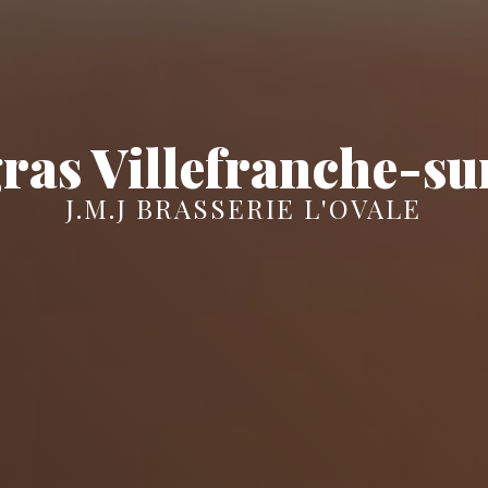
gras Villefranche-s
J.M.J BRASSERIE L'OVALE
J.M.J Brasserie l'ovale
Le menu des fêtes
vient d'arriver chez
L'ovale