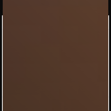
×
J.M.J Brasserie l'ovale
Le menu des fêtes
vient d'arriver chez
L'ovale
Découvrir les menus
Ne plus afficher ce message